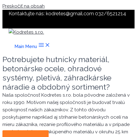
Preskočiť na obsah
Kontaktujte nás: kodretes@gmail.com
032/6521214
Main Menu
Potrebujete hutnícky materiál,
betonárske ocele, ohradové
systémy, pletivá, záhradkárske
náradie a obdobný sortiment?
Naša spoločnosť Kodretes s.r.o. bola pôvodne založená v
roku 1990. Motívom našej spoločnosti je budovať trvalú
spokojnosť našich zákazníkov. Z tohto dôvodu
poskytujeme napríklad aj strihanie betonárskych ocelí na
mieru zákazníka, rezanie profilového materiálu a v prípade
pootreby aj dovoz zakúpeného materiálu v okruhu 25 km