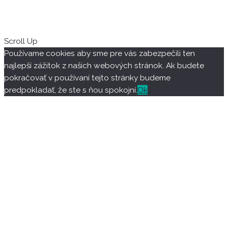
Scroll Up
Používame cookies aby sme pre vás zabezpečili ten
najlepší zážitok z našich webových stránok. Ak budete
pokračovať v používaní tejto stránky budeme
predpokladať, že ste s ňou spokojní.
Ok