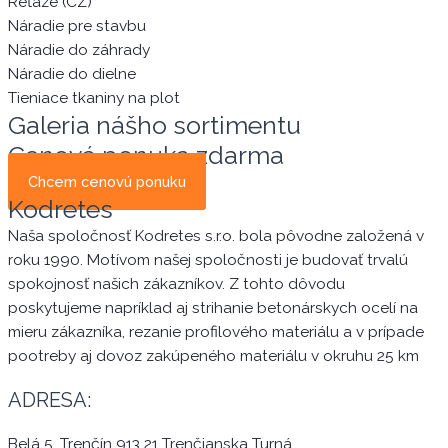
Reťaze (CZ)
Náradie pre stavbu
Náradie do záhrady
Náradie do dielne
Tieniace tkaniny na plot
Galeria nášho sortimentu
Cenová ponuka zdarma
Chcem cenovú ponuku
Kodretes
Naša spoločnosť Kodretes s.r.o. bola pôvodne založená v
roku 1990. Motívom našej spoločnosti je budovať trvalú
spokojnosť našich zákazníkov. Z tohto dôvodu
poskytujeme napríklad aj strihanie betonárskych ocelí na
mieru zákazníka, rezanie profilového materiálu a v prípade
pootreby aj dovoz zakúpeného materiálu v okruhu 25 km
ADRESA:
Belá 5, Trenčín 913 21 Trenčianska Turná