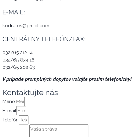
E-MAIL:
kodretes@gmail.com
CENTRÁLNY TELEFÓN/FAX:
032/65 212 14
032/65 834 16
032/65 202 63
V prípade promptných dopytov volajte prosím telefonicky!
Kontaktujte nás
Meno
E-mail
Telefón