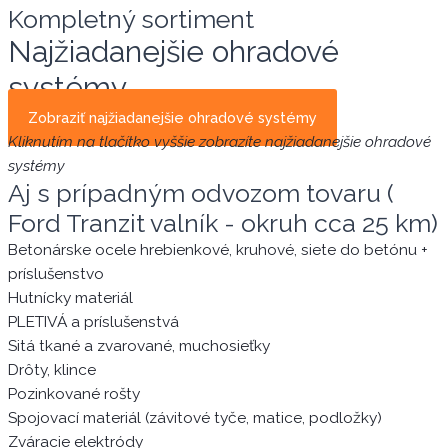
Kompletný sortiment
Najžiadanejšie ohradové
systémy
Zobraziť najžiadanejšie ohradové systémy
Kliknutím na tlačítko vyššie zobrazíte najžiadanejšie
ohradové
systémy
Aj s prípadným odvozom tovaru (
Ford Tranzit valník - okruh cca 25 km)
Betonárske ocele hrebienkové, kruhové, siete do betónu +
príslušenstvo
Hutnícky materiál
PLETIVÁ a príslušenstvá
Sitá tkané a zvarované, muchosieťky
Drôty, klince
Pozinkované rošty
Spojovací materiál (závitové tyče, matice, podložky)
Zváracie elektródy